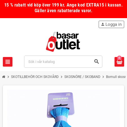
15 % rabatt vid köp över 199 kr.
Ange kod
EXTRA15
i kassan.
Gäller även rabatterade varor.
Logga in
person
0
view_headline
search
chevron_right
chevron_right
chevron_right
SKOTILLBEHÖR OCH SKOVÅRD
SKOSNÖRE / SKOBAND
Bomull skosn