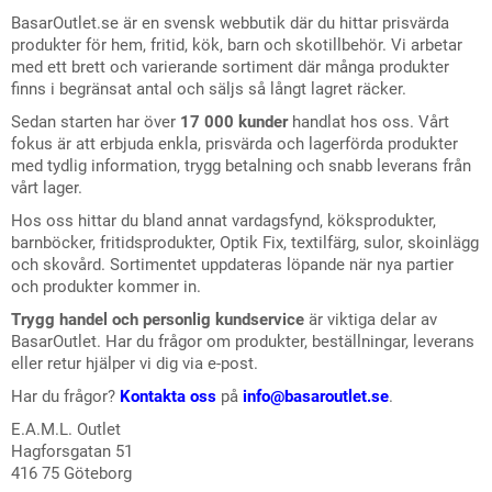
BasarOutlet.se är en svensk webbutik där du hittar prisvärda
produkter för hem, fritid, kök, barn och skotillbehör. Vi arbetar
med ett brett och varierande sortiment där många produkter
finns i begränsat antal och säljs så långt lagret räcker.
Sedan starten har över
17 000 kunder
handlat hos oss. Vårt
fokus är att erbjuda enkla, prisvärda och lagerförda produkter
med tydlig information, trygg betalning och snabb leverans från
vårt lager.
Hos oss hittar du bland annat vardagsfynd, köksprodukter,
barnböcker, fritidsprodukter, Optik Fix, textilfärg, sulor, skoinlägg
och skovård. Sortimentet uppdateras löpande när nya partier
och produkter kommer in.
Trygg handel och personlig kundservice
är viktiga delar av
BasarOutlet. Har du frågor om produkter, beställningar, leverans
eller retur hjälper vi dig via e-post.
Har du frågor?
Kontakta oss
på
info@basaroutlet.se
.
E.A.M.L. Outlet
Hagforsgatan 51
416 75 Göteborg