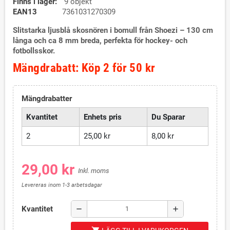
Finns i lager:
9 objekt
EAN13
7361031270309
Slitstarka ljusblå skosnören i bomull från Shoezi – 130 cm
långa och ca 8 mm breda, perfekta för hockey- och
fotbollsskor.
Mängdrabatt: Köp 2 för 50 kr
Mängdrabatter
Kvantitet
Enhets pris
Du Sparar
2
25,00 kr
8,00 kr
29,00 kr
Inkl. moms
Levereras inom 1-3 arbetsdagar
Kvantitet
remove
add