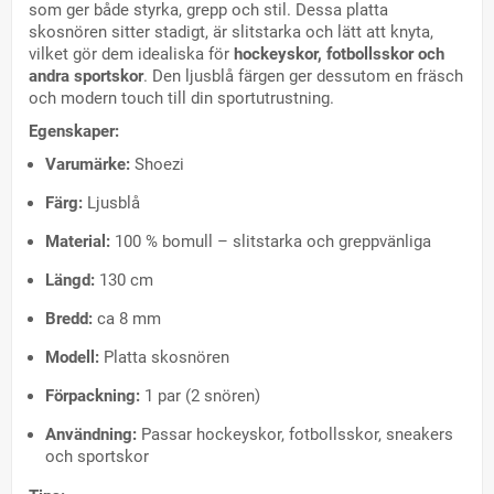
som ger både styrka, grepp och stil. Dessa platta
skosnören sitter stadigt, är slitstarka och lätt att knyta,
vilket gör dem idealiska för
hockeyskor, fotbollsskor och
andra sportskor
. Den ljusblå färgen ger dessutom en fräsch
och modern touch till din sportutrustning.
Egenskaper:
Varumärke:
Shoezi
Färg:
Ljusblå
Material:
100 % bomull – slitstarka och greppvänliga
Längd:
130 cm
Bredd:
ca 8 mm
Modell:
Platta skosnören
Förpackning:
1 par (2 snören)
Användning:
Passar hockeyskor, fotbollsskor, sneakers
och sportskor