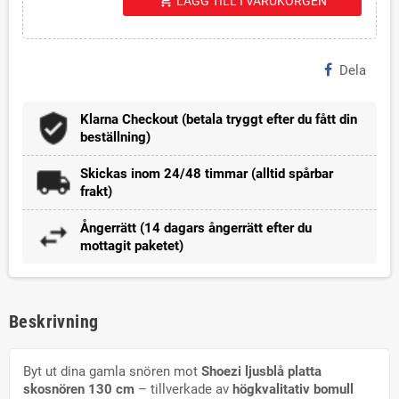
shopping_cart
LÄGG TILL I VARUKORGEN
Dela
Klarna Checkout (betala tryggt efter du fått din
beställning)
Skickas inom 24/48 timmar (alltid spårbar
frakt)
Ångerrätt (14 dagars ångerrätt efter du
mottagit paketet)
Beskrivning
Byt ut dina gamla snören mot
Shoezi ljusblå platta
skosnören 130 cm
– tillverkade av
högkvalitativ bomull