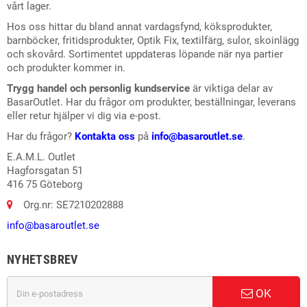
vårt lager.
Hos oss hittar du bland annat vardagsfynd, köksprodukter,
barnböcker, fritidsprodukter, Optik Fix, textilfärg, sulor, skoinlägg
och skovård. Sortimentet uppdateras löpande när nya partier
och produkter kommer in.
Trygg handel och personlig kundservice
är viktiga delar av
BasarOutlet. Har du frågor om produkter, beställningar, leverans
eller retur hjälper vi dig via e-post.
Har du frågor?
Kontakta oss
på
info@basaroutlet.se
.
E.A.M.L. Outlet
Hagforsgatan 51
416 75 Göteborg
Org.nr: SE7210202888
info@basaroutlet.se
NYHETSBREV
OK