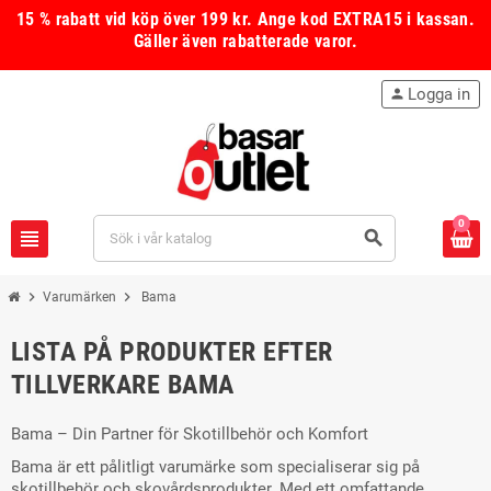
15 % rabatt vid köp över 199 kr.
Ange kod
EXTRA15
i kassan.
Gäller även rabatterade varor.
Logga in
person
0
view_headline
search
chevron_right
chevron_right
Varumärken
Bama
LISTA PÅ PRODUKTER EFTER
TILLVERKARE BAMA
Bama – Din Partner för Skotillbehör och Komfort
Bama är ett pålitligt varumärke som specialiserar sig på
skotillbehör och skovårdsprodukter. Med ett omfattande