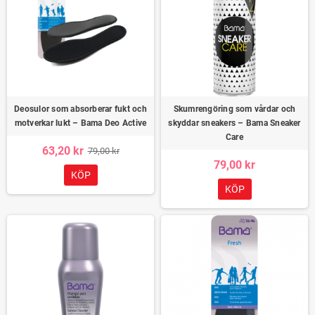
Deosulor som absorberar fukt och
Skumrengöring som vårdar och
motverkar lukt – Bama Deo Active
skyddar sneakers – Bama Sneaker
Care
63,20 kr
79,00 kr
79,00 kr
KÖP
KÖP