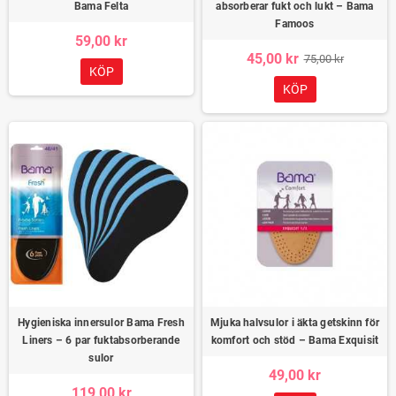
Bama Felta
absorberar fukt och lukt – Bama
Famoos
59,00 kr
45,00 kr
75,00 kr
KÖP
KÖP
Hygieniska innersulor Bama Fresh
Mjuka halvsulor i äkta getskinn för
Liners – 6 par fuktabsorberande
komfort och stöd – Bama Exquisit
sulor
49,00 kr
119,00 kr