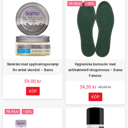
PÅ REA!
−30%
Skokräm med appliceringssvamp
Hygieniska barnsulor med
för enkel skovård – Bama
antibakteriell skogsmossa – Bama
Famoos
59,00 kr
34,30 kr
49,00 kr
KÖP
KÖP
PÅ REA!
−20%