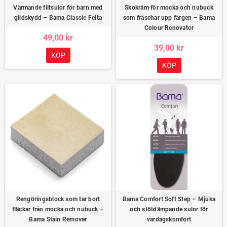
Värmande filtsulor för barn med
Skokräm för mocka och nubuck
glidskydd – Bama Classic Felta
som fräschar upp färgen – Bama
Colour Renovator
49,00 kr
39,00 kr
KÖP
KÖP
Rengöringsblock som tar bort
Bama Comfort Soft Step – Mjuka
fläckar från mocka och nubuck –
och stötdämpande sulor för
Bama Stain Remover
vardagskomfort