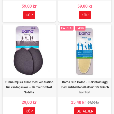
59,00 kr
59,00 kr
KÖP
KÖP
PÅ REA!
−40%
Tunna mjuka sulor med ventilation
Bama Sun Color – Barfotainlägg
för vardagsskor – Bama Comfort
med antibakteriell effekt för fräsch
Solette
komfort
29,00 kr
35,40 kr
59,00 kr
KÖP
DETALJER