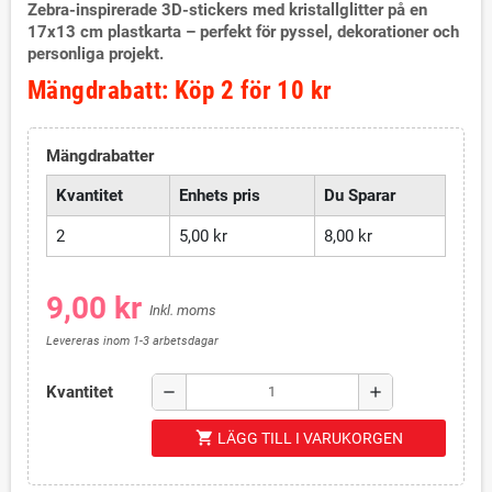
Zebra-inspirerade 3D-stickers med kristallglitter på en
17x13 cm plastkarta – perfekt för pyssel, dekorationer och
personliga projekt.
Mängdrabatt: Köp 2 för 10 kr
Mängdrabatter
Kvantitet
Enhets pris
Du Sparar
2
5,00 kr
8,00 kr
9,00 kr
Inkl. moms
Levereras inom 1-3 arbetsdagar
Kvantitet
remove
add
shopping_cart
LÄGG TILL I VARUKORGEN