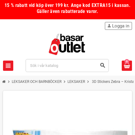
15 % rabatt vid köp över 199 kr.
Ange kod
EXTRA15
i kassan.
Gäller även rabatterade varor.
Logga in
person
0
view_headline
search
chevron_right
chevron_right
chevron_right
LEKSAKER OCH BARNBÖCKER
LEKSAKER
3D Stickers Zebra – Krista