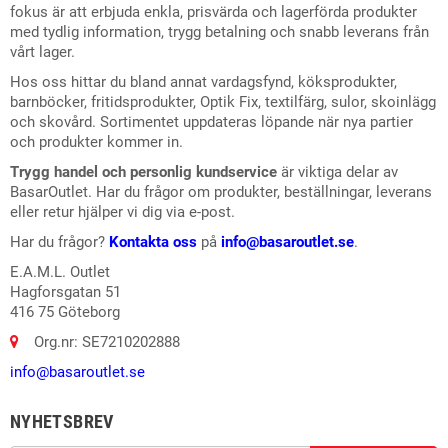
fokus är att erbjuda enkla, prisvärda och lagerförda produkter
med tydlig information, trygg betalning och snabb leverans från
vårt lager.
Hos oss hittar du bland annat vardagsfynd, köksprodukter,
barnböcker, fritidsprodukter, Optik Fix, textilfärg, sulor, skoinlägg
och skovård. Sortimentet uppdateras löpande när nya partier
och produkter kommer in.
Trygg handel och personlig kundservice
är viktiga delar av
BasarOutlet. Har du frågor om produkter, beställningar, leverans
eller retur hjälper vi dig via e-post.
Har du frågor?
Kontakta oss
på
info@basaroutlet.se
.
E.A.M.L. Outlet
Hagforsgatan 51
416 75 Göteborg
Org.nr: SE7210202888
info@basaroutlet.se
NYHETSBREV