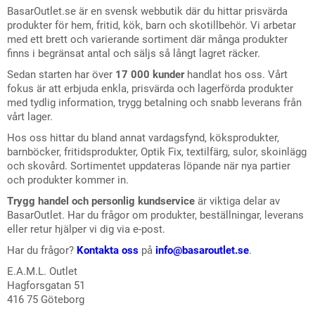
BasarOutlet.se är en svensk webbutik där du hittar prisvärda
produkter för hem, fritid, kök, barn och skotillbehör. Vi arbetar
med ett brett och varierande sortiment där många produkter
finns i begränsat antal och säljs så långt lagret räcker.
Sedan starten har över
17 000 kunder
handlat hos oss. Vårt
fokus är att erbjuda enkla, prisvärda och lagerförda produkter
med tydlig information, trygg betalning och snabb leverans från
vårt lager.
Hos oss hittar du bland annat vardagsfynd, köksprodukter,
barnböcker, fritidsprodukter, Optik Fix, textilfärg, sulor, skoinlägg
och skovård. Sortimentet uppdateras löpande när nya partier
och produkter kommer in.
Trygg handel och personlig kundservice
är viktiga delar av
BasarOutlet. Har du frågor om produkter, beställningar, leverans
eller retur hjälper vi dig via e-post.
Har du frågor?
Kontakta oss
på
info@basaroutlet.se
.
E.A.M.L. Outlet
Hagforsgatan 51
416 75 Göteborg