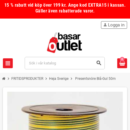
15 % rabatt vid köp över 199 kr.
Ange kod
EXTRA15
i kassan.
Gäller även rabatterade varor.
Logga in
person
0
view_headline
search
chevron_right
chevron_right
chevron_right
FRITIDSPRODUKTER
Heja Sverige
Presentsnöre Blå-Gul 50m