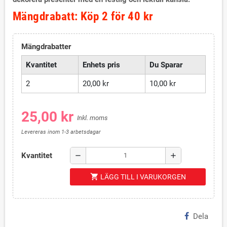
Mängdrabatt: Köp 2 för 40 kr
Mängdrabatter
Kvantitet
Enhets pris
Du Sparar
2
20,00 kr
10,00 kr
25,00 kr
Inkl. moms
Levereras inom 1-3 arbetsdagar
Kvantitet
remove
add
shopping_cart
LÄGG TILL I VARUKORGEN
Dela