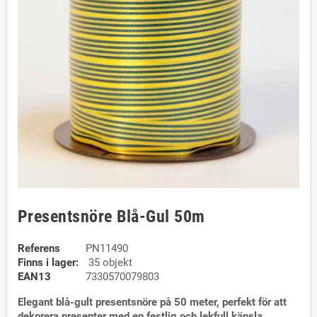
Presentsnöre Blå-Gul 50m
Referens
PN11490
Finns i lager:
35 objekt
EAN13
7330570079803
Elegant blå-gult presentsnöre på 50 meter, perfekt för att
dekorera presenter med en festlig och lekfull känsla.