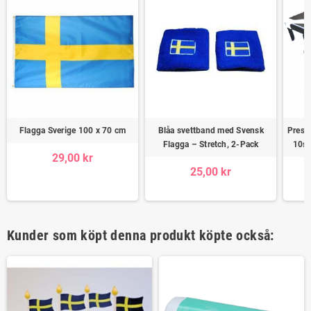
Flagga Sverige 100 x 70 cm
Blåa svettband med Svensk
Prese
Flagga – Stretch, 2-Pack
10st
29,00 kr
25,00 kr
Kunder som köpt denna produkt köpte också: