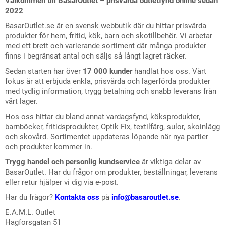
Välkommen till BasarOutlet – prisvärda outletfynd online sedan
2022
BasarOutlet.se är en svensk webbutik där du hittar prisvärda
produkter för hem, fritid, kök, barn och skotillbehör. Vi arbetar
med ett brett och varierande sortiment där många produkter
finns i begränsat antal och säljs så långt lagret räcker.
Sedan starten har över
17 000 kunder
handlat hos oss. Vårt
fokus är att erbjuda enkla, prisvärda och lagerförda produkter
med tydlig information, trygg betalning och snabb leverans från
vårt lager.
Hos oss hittar du bland annat vardagsfynd, köksprodukter,
barnböcker, fritidsprodukter, Optik Fix, textilfärg, sulor, skoinlägg
och skovård. Sortimentet uppdateras löpande när nya partier
och produkter kommer in.
Trygg handel och personlig kundservice
är viktiga delar av
BasarOutlet. Har du frågor om produkter, beställningar, leverans
eller retur hjälper vi dig via e-post.
Har du frågor?
Kontakta oss
på
info@basaroutlet.se
.
E.A.M.L. Outlet
Hagforsgatan 51