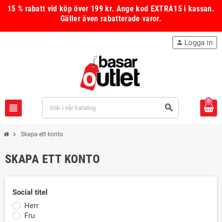
15 % rabatt vid köp över 199 kr.
Ange kod
EXTRA15
i kassan.
Gäller även rabatterade varor.
Logga in
person
0
view_headline
search
chevron_right
Skapa ett konto
SKAPA ETT KONTO
Social titel
Herr
Fru