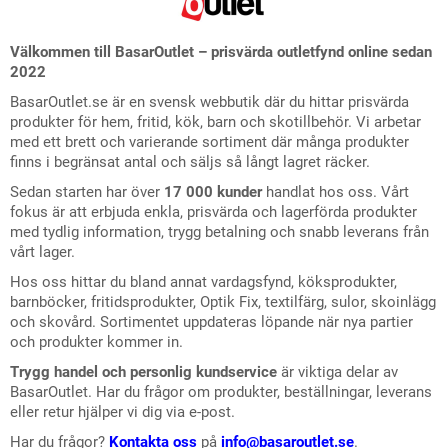
Välkommen till BasarOutlet – prisvärda outletfynd online sedan
2022
BasarOutlet.se är en svensk webbutik där du hittar prisvärda
produkter för hem, fritid, kök, barn och skotillbehör. Vi arbetar
med ett brett och varierande sortiment där många produkter
finns i begränsat antal och säljs så långt lagret räcker.
Sedan starten har över
17 000 kunder
handlat hos oss. Vårt
fokus är att erbjuda enkla, prisvärda och lagerförda produkter
med tydlig information, trygg betalning och snabb leverans från
vårt lager.
Hos oss hittar du bland annat vardagsfynd, köksprodukter,
barnböcker, fritidsprodukter, Optik Fix, textilfärg, sulor, skoinlägg
och skovård. Sortimentet uppdateras löpande när nya partier
och produkter kommer in.
Trygg handel och personlig kundservice
är viktiga delar av
BasarOutlet. Har du frågor om produkter, beställningar, leverans
eller retur hjälper vi dig via e-post.
Har du frågor?
Kontakta oss
på
info@basaroutlet.se
.