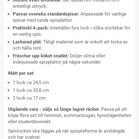
enhetligt uttryck.
Passar svenska standardspisar:
Anpassade för vanliga
spisar med runda spisplattor.
Praktiskt 4-pack:
Innehåller fyra lock i olika storlekar för
en vanlig spis.
Lackerad plåt:
Tåligt material som är enkelt att torka av
och hålla rent.
Fräschar upp köket snabbt:
Döljer slitna eller
svårputsade spisplattor på några sekunder.
Mått per set:
1 lock ca 24,5 cm
1 lock ca 20,8 cm
2 lock ca 17 cm
Utgående vara - säljs så länge lagret räcker.
Passa på att
köpa flera set till hemmet, sommarstugan, hyreslägenheten
eller studentboendet.
Spislocken ska läggas på när spisplattorna är avstängda
och har svalnat.