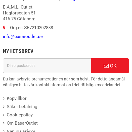
E.A.M.L. Outlet
Hagforsgatan 51
416 75 Göteborg
Org.nr: SE7210202888
info@basaroutlet.se
NYHETSBREV
OK
Du kan avbryta prenumerationen när som helst. För detta ändamål,
vänligen hitta vår kontaktinformation i det rättsliga meddelandet.
Köpvillkor
Säker betalning
Cookiepolicy
Om BasarOutlet
Vanliga Frågor