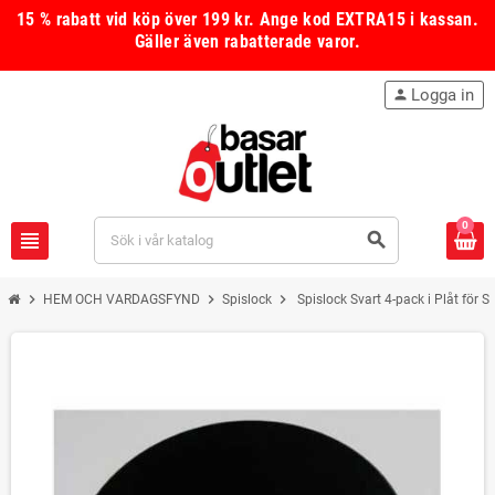
15 % rabatt vid köp över 199 kr.
Ange kod
EXTRA15
i kassan.
Gäller även rabatterade varor.
Logga in
person
0
view_headline
search
chevron_right
chevron_right
chevron_right
HEM OCH VARDAGSFYND
Spislock
Spislock Svart 4-pack i Plåt för S