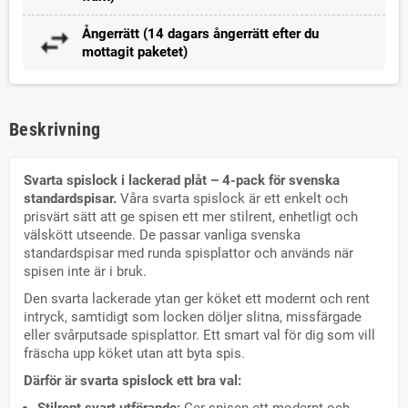
Ångerrätt (14 dagars ångerrätt efter du
mottagit paketet)
Beskrivning
Svarta spislock i lackerad plåt – 4-pack för svenska
standardspisar.
Våra svarta spislock är ett enkelt och
prisvärt sätt att ge spisen ett mer stilrent, enhetligt och
välskött utseende. De passar vanliga svenska
standardspisar med runda spisplattor och används när
spisen inte är i bruk.
Den svarta lackerade ytan ger köket ett modernt och rent
intryck, samtidigt som locken döljer slitna, missfärgade
eller svårputsade spisplattor. Ett smart val för dig som vill
fräscha upp köket utan att byta spis.
Därför är svarta spislock ett bra val:
Stilrent svart utförande:
Ger spisen ett modernt och