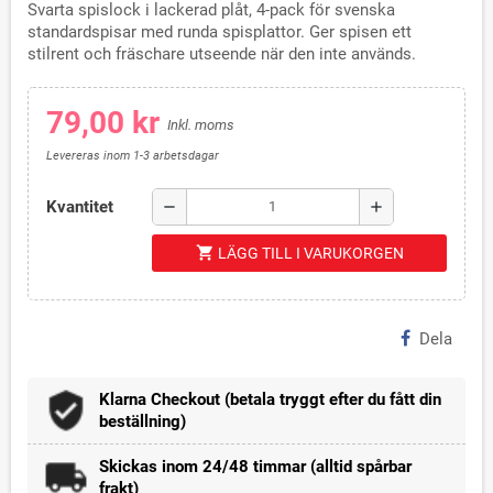
Svarta spislock i lackerad plåt, 4-pack för svenska
standardspisar med runda spisplattor. Ger spisen ett
stilrent och fräschare utseende när den inte används.
79,00 kr
Inkl. moms
Levereras inom 1-3 arbetsdagar
Kvantitet
remove
add
shopping_cart
LÄGG TILL I VARUKORGEN
Dela
Klarna Checkout (betala tryggt efter du fått din
beställning)
Skickas inom 24/48 timmar (alltid spårbar
frakt)