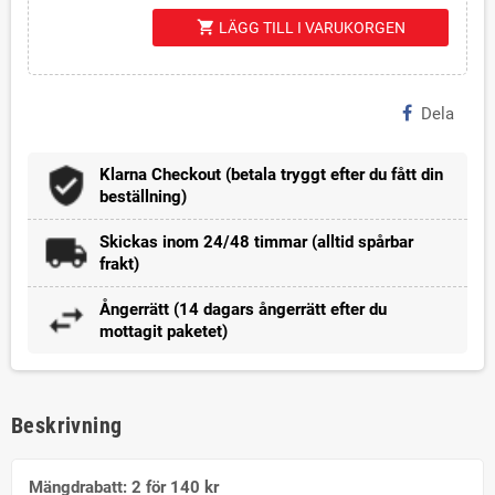
shopping_cart
LÄGG TILL I VARUKORGEN
Dela
Klarna Checkout (betala tryggt efter du fått din
beställning)
Skickas inom 24/48 timmar (alltid spårbar
frakt)
Ångerrätt (14 dagars ångerrätt efter du
mottagit paketet)
Beskrivning
Mängdrabatt: 2 för 140 kr