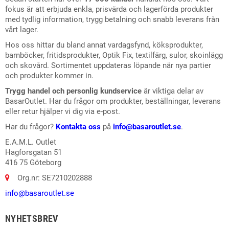
fokus är att erbjuda enkla, prisvärda och lagerförda produkter
med tydlig information, trygg betalning och snabb leverans från
vårt lager.
Hos oss hittar du bland annat vardagsfynd, köksprodukter,
barnböcker, fritidsprodukter, Optik Fix, textilfärg, sulor, skoinlägg
och skovård. Sortimentet uppdateras löpande när nya partier
och produkter kommer in.
Trygg handel och personlig kundservice
är viktiga delar av
BasarOutlet. Har du frågor om produkter, beställningar, leverans
eller retur hjälper vi dig via e-post.
Har du frågor?
Kontakta oss
på
info@basaroutlet.se
.
E.A.M.L. Outlet
Hagforsgatan 51
416 75 Göteborg
Org.nr: SE7210202888
info@basaroutlet.se
NYHETSBREV