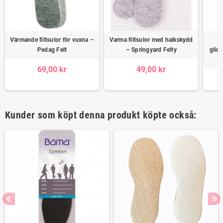
Värmande filtsulor för vuxna –
Varma filtsulor med halkskydd
F
Pedag Felt
– Springyard Felty
glid
69,00 kr
49,00 kr
Kunder som köpt denna produkt köpte också: