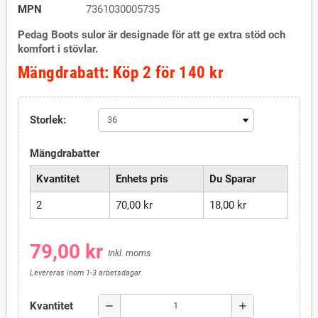
MPN
7361030005735
Pedag Boots sulor är designade för att ge extra stöd och
komfort i stövlar.
Mängdrabatt: Köp 2 för 140 kr
Storlek:
Mängdrabatter
Kvantitet
Enhets pris
Du Sparar
2
70,00 kr
18,00 kr
79,00 kr
Inkl. moms
Levereras inom 1-3 arbetsdagar
Kvantitet
remove
add