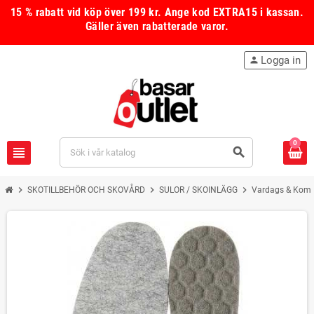
15 % rabatt vid köp över 199 kr.
Ange kod
EXTRA15
i kassan.
Gäller även rabatterade varor.
Logga in
person
0
view_headline
search
chevron_right
chevron_right
chevron_right
SKOTILLBEHÖR OCH SKOVÅRD
SULOR / SKOINLÄGG
Vardags & Komf