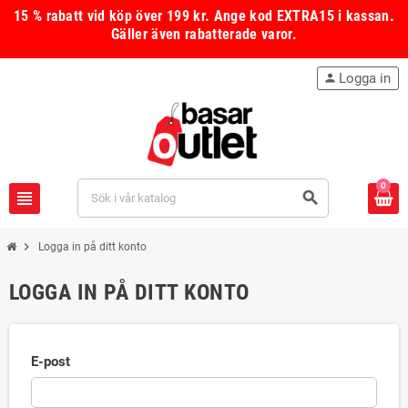
15 % rabatt vid köp över 199 kr.
Ange kod
EXTRA15
i kassan.
Gäller även rabatterade varor.
Logga in
person
0
view_headline
search
chevron_right
Logga in på ditt konto
LOGGA IN PÅ DITT KONTO
E-post