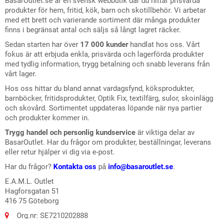
BasarOutlet.se är en svensk webbutik där du hittar prisvärda
produkter för hem, fritid, kök, barn och skotillbehör. Vi arbetar
med ett brett och varierande sortiment där många produkter
finns i begränsat antal och säljs så långt lagret räcker.
Sedan starten har över
17 000 kunder
handlat hos oss. Vårt
fokus är att erbjuda enkla, prisvärda och lagerförda produkter
med tydlig information, trygg betalning och snabb leverans från
vårt lager.
Hos oss hittar du bland annat vardagsfynd, köksprodukter,
barnböcker, fritidsprodukter, Optik Fix, textilfärg, sulor, skoinlägg
och skovård. Sortimentet uppdateras löpande när nya partier
och produkter kommer in.
Trygg handel och personlig kundservice
är viktiga delar av
BasarOutlet. Har du frågor om produkter, beställningar, leverans
eller retur hjälper vi dig via e-post.
Har du frågor?
Kontakta oss
på
info@basaroutlet.se
.
E.A.M.L. Outlet
Hagforsgatan 51
416 75 Göteborg
Org.nr: SE7210202888