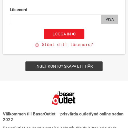
Lösenord
VISA
LOGGA IN
Glömt ditt lösenord?
lock_open
INGET KONTO? SKAPA ETT HÄR
Välkommen till BasarOutlet – prisvärda outletfynd online sedan
2022