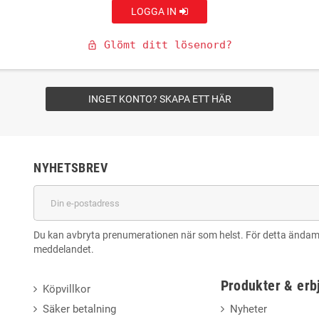
LOGGA IN
Glömt ditt lösenord?
lock_open
INGET KONTO? SKAPA ETT HÄR
NYHETSBREV
Du kan avbryta prenumerationen när som helst. För detta ändamål,
meddelandet.
Produkter & er
Köpvillkor
Säker betalning
Nyheter