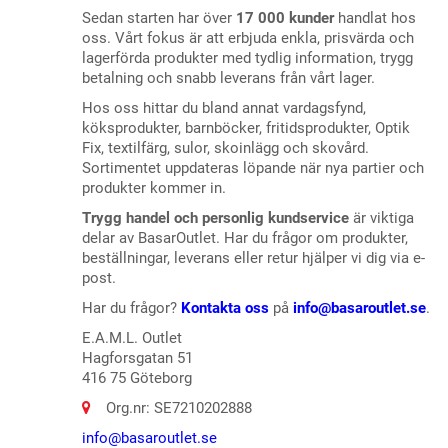
Sedan starten har över
17 000 kunder
handlat hos
oss. Vårt fokus är att erbjuda enkla, prisvärda och
lagerförda produkter med tydlig information, trygg
betalning och snabb leverans från vårt lager.
Hos oss hittar du bland annat vardagsfynd,
köksprodukter, barnböcker, fritidsprodukter, Optik
Fix, textilfärg, sulor, skoinlägg och skovård.
Sortimentet uppdateras löpande när nya partier och
produkter kommer in.
Trygg handel och personlig kundservice
är viktiga
delar av BasarOutlet. Har du frågor om produkter,
beställningar, leverans eller retur hjälper vi dig via e-
post.
Har du frågor?
Kontakta oss
på
info@basaroutlet.se
.
E.A.M.L. Outlet
Hagforsgatan 51
416 75 Göteborg
Org.nr: SE7210202888
info@basaroutlet.se