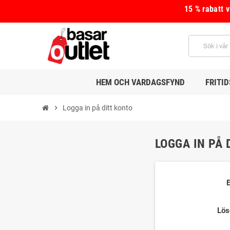
15 % rabatt 
HEM OCH VARDAGSFYND
FRITI
chevron_right
Logga in på ditt konto
LOGGA IN PÅ 
Lös