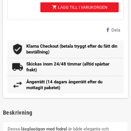
shopping_cart
LÄGG TILL I VARUKORGEN
Dela
Klarna Checkout (betala tryggt efter du fått din
beställning)
Skickas inom 24/48 timmar (alltid spårbar
frakt)
Ångerrätt (14 dagars ångerrätt efter du
mottagit paketet)
Beskrivning
Dessa
läsglasögon med fodral
är både eleganta och