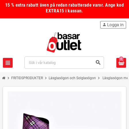
15 % extra rabatt även på redan rabatterade varor.
Ange kod
EXTRA15
i kassan.
Logga in
person
0
view_headline
search
chevron_right
chevron_right
chevron_right
FRITIDSPRODUKTER
Läsglasögon och Solglasögon
Läsglasögon med f