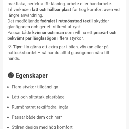
praktiska, perfekta för läsning, arbete eller handarbete.
Tillverkade i
lätt och hållbar plast
för hög komfort även vid
längre användning.
Det medföljande
fodralet i rutmönstrad textil
skyddar
glasögonen och ger ett stilrent uttryck.
Passar både
kvinnor och män
som vill ha ett
prisvärt och
bekvämt par läsglasögon
i flera styrkor.
💡
Tips:
Ha gärna ett extra par i bilen, väskan eller på
nattduksbordet – så har du alltid glasögonen nära till
hands.
🟢
Egenskaper
Flera styrkor tillgängliga
Lätt och slitstark plastbåge
Rutmönstrat textilfodral ingår
Passar både dam och herr
Stilren design med hög komfort