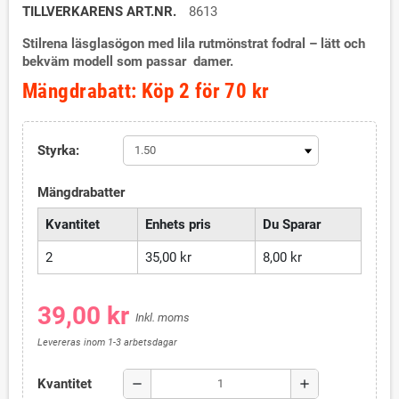
TILLVERKARENS ART.NR.
8613
Stilrena läsglasögon med lila rutmönstrat fodral – lätt och
bekväm modell som passar damer.
Mängdrabatt: Köp 2 för 70 kr
Styrka:
Mängdrabatter
Kvantitet
Enhets pris
Du Sparar
2
35,00 kr
8,00 kr
39,00 kr
Inkl. moms
Levereras inom 1-3 arbetsdagar
Kvantitet
remove
add