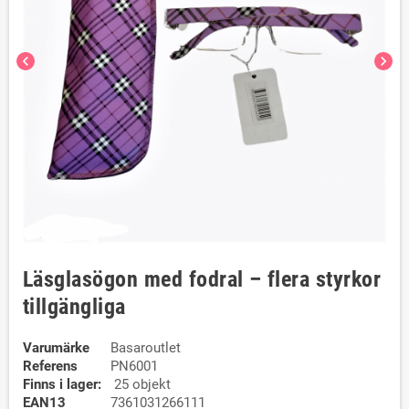
chevron_left
chevron_right
Läsglasögon med fodral – flera styrkor
tillgängliga
Varumärke
Basaroutlet
Referens
PN6001
Finns i lager:
25 objekt
EAN13
7361031266111