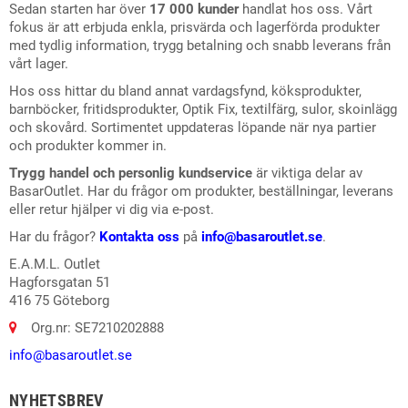
Sedan starten har över
17 000 kunder
handlat hos oss. Vårt
fokus är att erbjuda enkla, prisvärda och lagerförda produkter
med tydlig information, trygg betalning och snabb leverans från
vårt lager.
Hos oss hittar du bland annat vardagsfynd, köksprodukter,
barnböcker, fritidsprodukter, Optik Fix, textilfärg, sulor, skoinlägg
och skovård. Sortimentet uppdateras löpande när nya partier
och produkter kommer in.
Trygg handel och personlig kundservice
är viktiga delar av
BasarOutlet. Har du frågor om produkter, beställningar, leverans
eller retur hjälper vi dig via e-post.
Har du frågor?
Kontakta oss
på
info@basaroutlet.se
.
E.A.M.L. Outlet
Hagforsgatan 51
416 75 Göteborg
Org.nr: SE7210202888
info@basaroutlet.se
NYHETSBREV