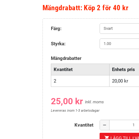
Mängdrabatt: Köp 2 för 40 kr
Färg:
Styrka:
Mängdrabatter
Kvantitet
Enhets pris
2
20,00 kr
25,00 kr
Inkl. moms
Levereras inom 1-3 arbetsdagar
Kvantitet
remove
shopping_cart
LÄGG TILL I