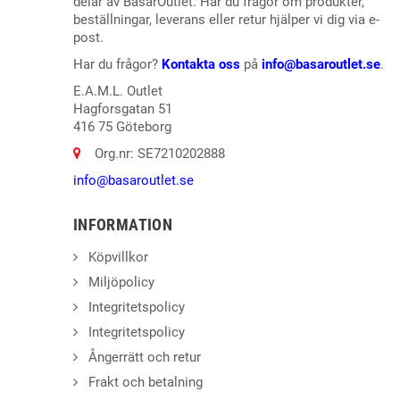
delar av BasarOutlet. Har du frågor om produkter,
beställningar, leverans eller retur hjälper vi dig via e-
post.
Har du frågor?
Kontakta oss
på
info@basaroutlet.se
.
E.A.M.L. Outlet
Hagforsgatan 51
416 75 Göteborg
Org.nr: SE7210202888
info@basaroutlet.se
INFORMATION
Köpvillkor
Miljöpolicy
Integritetspolicy
Integritetspolicy
Ångerrätt och retur
Frakt och betalning