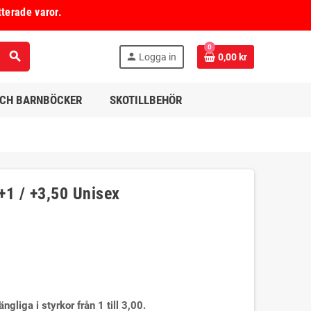
tterade varor.
0
search
person
Logga in
0,00 kr
OCH BARNBÖCKER
SKOTILLBEHÖR
+1 / +3,50 Unisex
gliga i styrkor från 1 till 3,00.