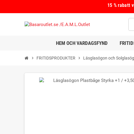
15 % rabatt 
HEM OCH VARDAGSFYND
FRITI
chevron_right
FRITIDSPRODUKTER
chevron_right
Läsglasögon och Solglasö