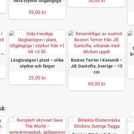
30,00 kr
flera styrkor tillgängliga
39,00 kr
 –
B
Läsglasögon i plast – olika
Boston Terrier i Keramik –
styrkor och färger
JIE Gantofta, Sverige – 15
cm
25,00 kr
69,00 kr
så: