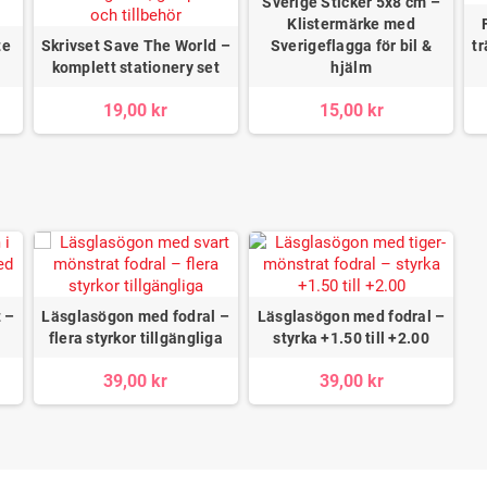
Sverige Sticker 5x8 cm –
Klistermärke med
te
Skrivset Save The World –
Sverigeflagga för bil &
t
komplett stationery set
hjälm
19,00 kr
15,00 kr
 –
Läsglasögon med fodral –
Läsglasögon med fodral –
flera styrkor tillgängliga
styrka +1.50 till +2.00
39,00 kr
39,00 kr