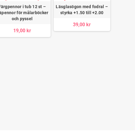
Färgpennor i tub 12 st –
Läsglasögon med fodral –
Sp
räpennor för målarböcker
styrka +1.50 till +2.00
Anteckni
och pyssel
Worl
39,00 kr
19,00 kr
1