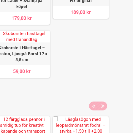
för Läder + Svamp på
Fix original
köpet
189,00 kr
179,00 kr
Skoborste i Hästtagel –
oston, Ljusgrå Borst 17 x
5,5 cm
59,00 kr