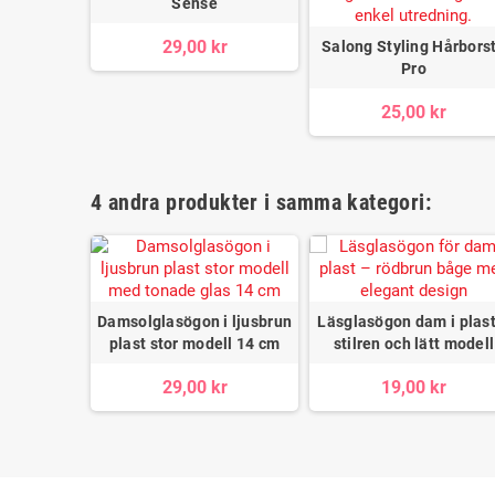
Sense
lastbåge
29,00 kr
 / +3,50
Salong Styling Hårbors
Pro
r
25,00 kr
4 andra produkter i samma kategori:
Damsolglasögon i ljusbrun
Läsglasögon dam i plast
plast stor modell 14 cm
stilren och lätt modell
29,00 kr
19,00 kr