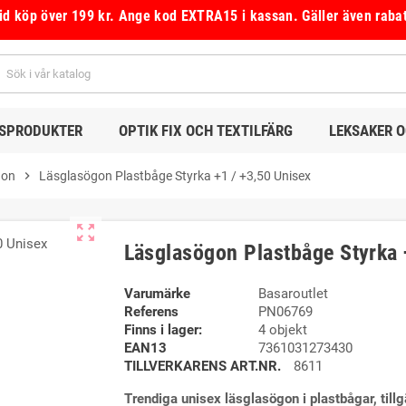
vid köp över 199 kr.
Ange kod
EXTRA15
i kassan.
Gäller även raba
DSPRODUKTER
OPTIK FIX OCH TEXTILFÄRG
LEKSAKER 
gon
chevron_right
Läsglasögon Plastbåge Styrka +1 / +3,50 Unisex
zoom_out_map
Läsglasögon Plastbåge Styrka 
Varumärke
Basaroutlet
Referens
PN06769
Finns i lager:
4 objekt
EAN13
7361031273430
TILLVERKARENS ART.NR.
8611
Trendiga unisex läsglasögon i plastbågar, tillgän