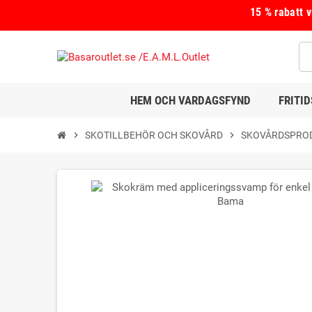
15 % rabatt 
HEM OCH VARDAGSFYND
FRITI
chevron_right
SKOTILLBEHÖR OCH SKOVÅRD
chevron_right
SKOVÅRDSPRO