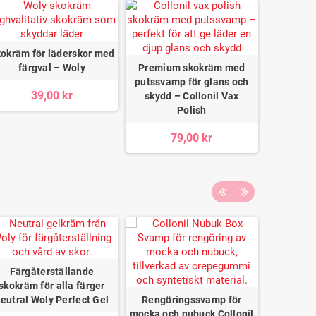
okräm för läderskor med
färgval – Woly
Premium skokräm med
putssvamp för glans och
39,00 kr
skydd – Collonil Vax
Polish
79,00 kr
Färgåterställande
Parfyme
skokräm för alla färger
sulor som
eutral Woly Perfect Gel
Rengöringssvamp för
– 6 par –
mocka och nubuck Collonil