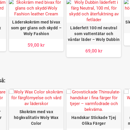
Läderskokräm med bivax
Sk
x
som ger glans och skydd –
Läderfett 100 ml neutral
Woly Fashion
som vattentätar och
vårdar läder – Woly Dubbin
59,00 kr
69,00 kr
så:
r
Skokräm med vax
r
högkvalitativ Woly Wax
Handskar Stickade Tjej
Color
Olika Färger
n