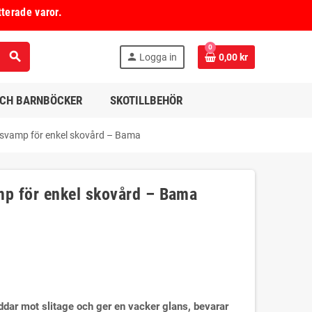
tterade varor.
0
search
person
Logga in
0,00 kr
OCH BARNBÖCKER
SKOTILLBEHÖR
svamp för enkel skovård – Bama
p för enkel skovård – Bama
ddar mot slitage och ger en vacker glans, bevarar