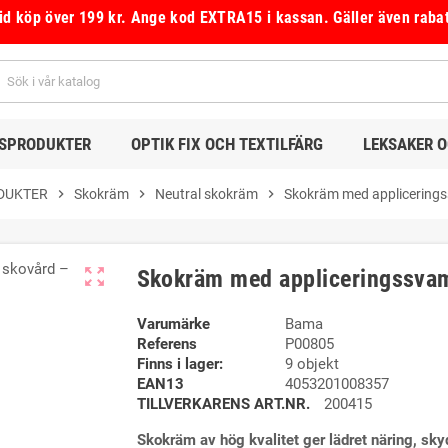
vid köp över 199 kr.
Ange kod
EXTRA15
i kassan.
Gäller även raba
DSPRODUKTER
OPTIK FIX OCH TEXTILFÄRG
LEKSAKER 
DUKTER
chevron_right
Skokräm
chevron_right
Neutral skokräm
chevron_right
Skokräm med applicerings
zoom_out_map
Skokräm med appliceringssvam
Varumärke
Bama
Referens
P00805
Finns i lager:
9 objekt
EAN13
4053201008357
TILLVERKARENS ART.NR.
200415
Skokräm av hög kvalitet ger lädret näring, sky