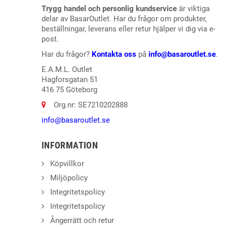
Trygg handel och personlig kundservice
är viktiga
delar av BasarOutlet. Har du frågor om produkter,
beställningar, leverans eller retur hjälper vi dig via e-
post.
Har du frågor?
Kontakta oss
på
info@basaroutlet.se
.
E.A.M.L. Outlet
Hagforsgatan 51
416 75 Göteborg
Org.nr: SE7210202888
info@basaroutlet.se
INFORMATION
Köpvillkor
Miljöpolicy
Integritetspolicy
Integritetspolicy
Ångerrätt och retur