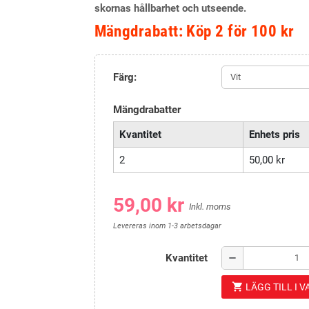
skornas hållbarhet och utseende.
Mängdrabatt: Köp 2 för 100 kr
Färg:
Mängdrabatter
Kvantitet
Enhets pris
2
50,00 kr
59,00 kr
Inkl. moms
Levereras inom 1-3 arbetsdagar
Kvantitet
remove
shopping_cart
LÄGG TILL I