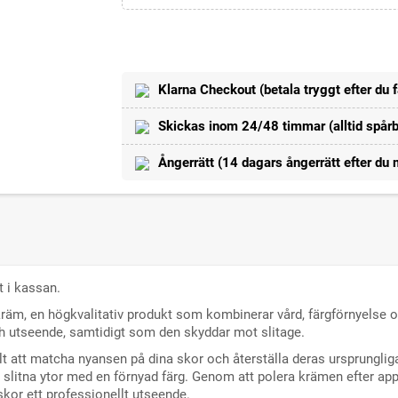
Klarna Checkout (betala tryggt efter du f
Skickas inom 24/48 timmar (alltid spårba
Ångerrätt (14 dagars ångerrätt efter du 
t i kassan.
äm, en högkvalitativ produkt som kombinerar vård, färgförnyelse oc
och utseende, samtidigt som den skyddar mot slitage.
lt att matcha nyansen på dina skor och återställa deras ursprungliga 
 slitna ytor med en förnyad färg. Genom att polera krämen efter app
 skor ett professionellt utseende.