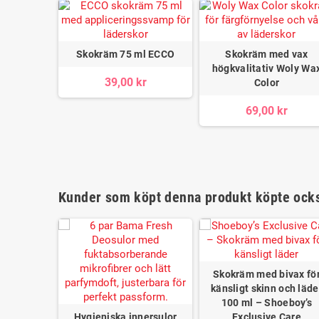
Skokräm 75 ml ECCO
Skokräm med vax
högkvalitativ Woly Wa
39,00 kr
Color
69,00 kr
Kunder som köpt denna produkt köpte ock
erskor med
Skokräm med bivax fö
Woly
känsligt skinn och läde
100 ml – Shoeboy’s
r
Hygieniska innersulor
Exclusive Care