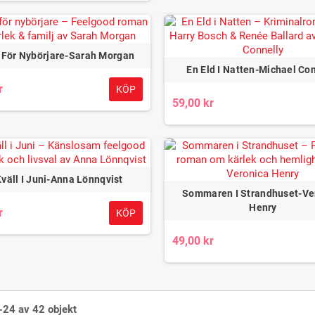
 För Nybörjare-Sarah Morgan
En Eld I Natten-Michael Co
r
KÖP
59,00 kr
Kväll I Juni-Anna Lönnqvist
Sommaren I Strandhuset-Ve
Henry
r
KÖP
49,00 kr
-24 av 42 objekt