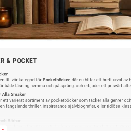
mocka och velour –
Originalet 250 ml –
Woly Suede Velour
Skydd för Läder +
Liquid
Svamp på köpet
59,00 kr
179,00 kr
R & POCKET
cker
 till vår kategori för
Pocketböcker
, där du hittar ett brett urval 
för både läsning hemma och på språng, och erbjuder ett prisvärt alte
r Alla Smaker
er ett varierat sortiment av pocketböcker som täcker alla genrer och
n fängslande thriller, inspirerande självbiografier, eller tidlösa kl
och Bärbar
er är kända för sitt praktiska format som gör dem lätta att bära med 
r
expand_more