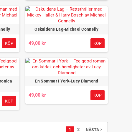
nnelly
Oskuldens Lag-Michael Connelly
49,00 kr
KÖP
KÖP
ronica
En Sommar I York-Lucy Diamond
49,00 kr
KÖP
KÖP
1
2
NÄSTA
navigate_next