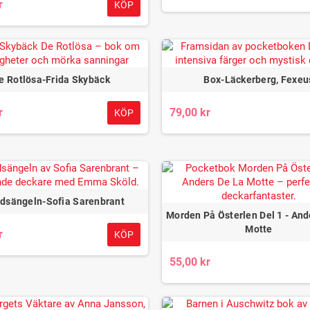
r
KÖP
e Rotlösa-Frida Skybäck
Box-Läckerberg, Fexeu
r
79,00 kr
KÖP
dsängeln-Sofia Sarenbrant
Morden På Österlen Del 1 - And
Motte
r
KÖP
55,00 kr