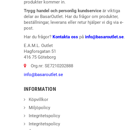
produkter kommer in.
Trygg handel och personlig kundservice
är viktiga
delar av BasarOutlet. Har du frågor om produkter,
beställningar, leverans eller retur hjälper vi dig via e-
post.
Har du frågor?
Kontakta oss
på
info@basaroutlet.se
.
E.A.M.L. Outlet
Hagforsgatan 51
416 75 Göteborg
Org.nr: SE7210202888
info@basaroutlet.se
INFORMATION
Köpvillkor
Miljöpolicy
Integritetspolicy
Integritetspolicy