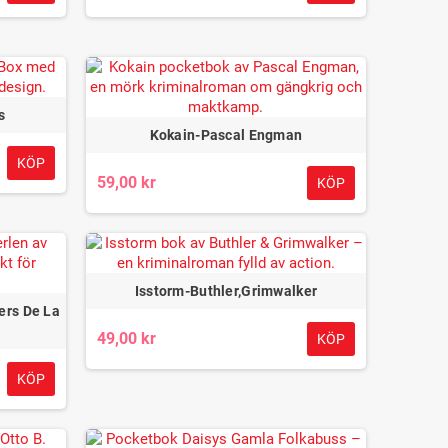
s
Kokain-Pascal Engman
KÖP
59,00 kr
KÖP
Isstorm-Buthler,Grimwalker
ers De La
49,00 kr
KÖP
KÖP