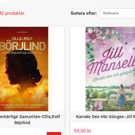
du har en stund över, är dessa böcker både lätta och lättillgängliga.
 Litterära Upplevelser
42 produkter.
Sortera efter:
Relevans
ocketböcker får du tillgång till fantastiska litterära verk till ett öve
kelt att hitta din nästa favoritbok utan att spräcka budgeten.
 Nästa Läsning
vårt sortiment av pocketböcker och upptäck nya författare, spännan
äsare, oavsett om du är en hängiven bokslukare eller letar efter din f
ar aldrig varit enklare med våra
pocketböcker
– perfekta att ta med 
rerande titlar som passar lika bra hemma som på resan. Pocketform
vsett om du föredrar skönlitteratur, spänning eller fakta, har vi po
ler för din egen bokhylla!
Utforska våra pocketböck
 iläggssula i läder –
Tunna läder-halvsulor för framfoten
Läder
tötdämpning för skor
för bättre passform – Springyard
komfor
mhärtige Samariten-Cilla,Rolf
Kanske Den Här Gången-Jill 
Leather Front
9,00 kr
Böjrlind
69,00 kr
59,00 kr