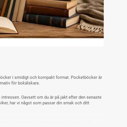
neutral som
för känsligt skinn och
vattentätar och vårdar
läder 100 ml –
läder – Woly Dubbin
Shoeboy’s Exclusive
Care
69,00 kr
69,00 kr
av böcker i smidigt och kompakt format. Pocketböcker är
rnativ för bokälskare.
 intressen. Oavsett om du är på jakt efter den senaste
assiker, har vi något som passar din smak och ditt
sig. Perfekta för resor, pendling eller att ha till