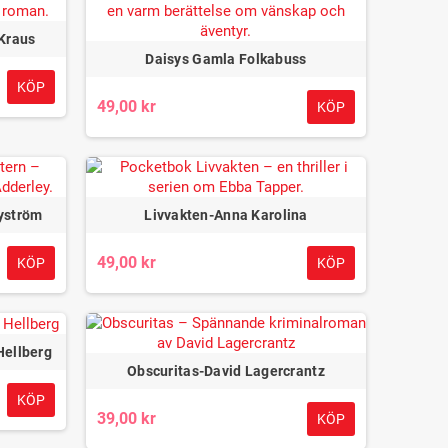
 Kraus
Daisys Gamla Folkabuss
KÖP
49,00 kr
KÖP
yström
Livvakten-Anna Karolina
49,00 kr
KÖP
KÖP
Hellberg
Obscuritas-David Lagercrantz
KÖP
39,00 kr
KÖP