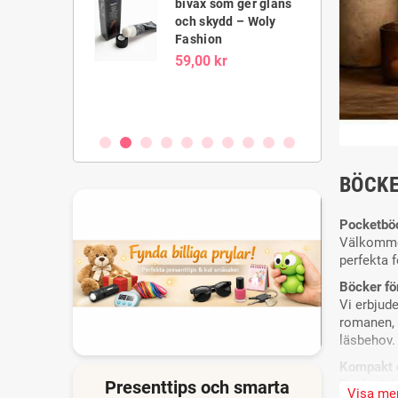
bivax som ger glans
ringssvamp för
och skydd – Woly
skovård – Bama
Fashion
kr
59,00 kr
BÖCKE
Pocketbö
Välkommen
perfekta 
Böcker fö
Vi erbjud
romanen, e
läsbehov.
Kompakt 
Presenttips och smarta
Pocketböck
Visa me