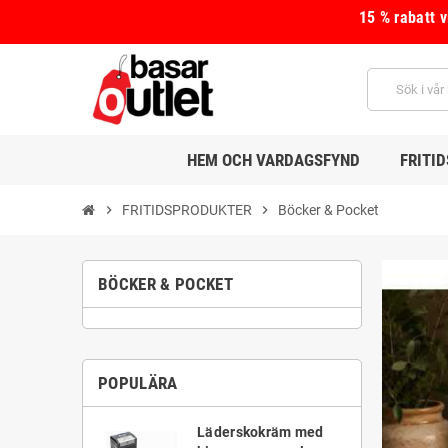
15 % rabatt 
HEM OCH VARDAGSFYND
FRITI
chevron_right
FRITIDSPRODUKTER
chevron_right
Böcker & Pocket
BÖCKER & POCKET
POPULÄRA
Läderskokräm med
m med