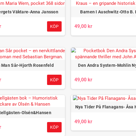
ergets Väktare-Anna Jansson
Barnen I Auschwitz-Otto B.
r
49,00 kr
KÖP
 Man Sår-Hjorth Rosenfeld
Den Andra Systern-Mohlin N
r
49,00 kr
KÖP
Nya Tider På Flanagans- Åsa 
tellgästen-Olsén&Hansen
49,00 kr
r
KÖP