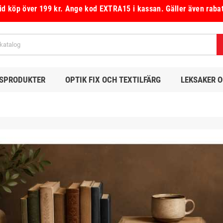
vid köp över 199 kr.
Ange kod
EXTRA15
i kassan.
Gäller även raba
DSPRODUKTER
OPTIK FIX OCH TEXTILFÄRG
LEKSAKER 
Färgåterställare för
Skinn och Läderfix