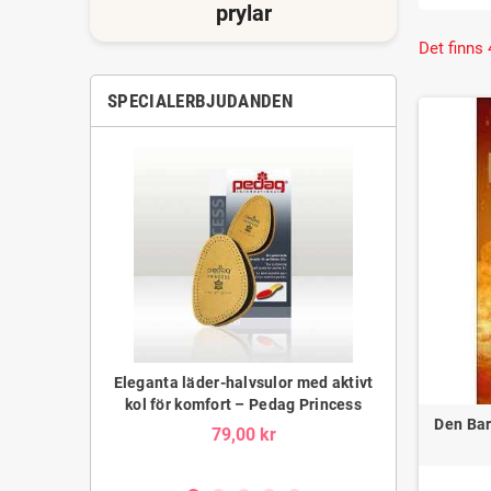
hands när 
prylar
Prisvärda
Det finns 
Med våra p
gör det en
SPECIALERBJUDANDEN
Hitta Din
Utforska 
för alla l
Läsning h
och inspi
helst. Oa
present el
a getskinn för
Eleganta läder-halvsulor med aktivt
Bandi Leather
Bama Exquisit
kol för komfort – Pedag Princess
komfort och s
Den Bar
r
79,00 kr
9