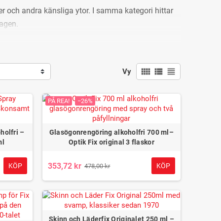
Skokräm med bivax
nser och andra känsliga ytor. I samma kategori hittar
Läderfett 100 ml
för känsligt skinn och
neutral som
läder 100 ml –
dagen.
vattentätar och vårdar
Shoeboy’s Exclusive
läder – Woly Dubbin
Care
69,00 kr
69,00 kr
ol.
view_comfy
view_list
view_headline
Vy
silver.
ukter som skor, väskor och jackor.
PÅ REA!
−26%
tilier.
holfri –
Glasögonrengöring alkoholfri 700 ml–
ml
Optik Fix original 3 flaskor
äcker. Aktuellt pris, lagerstatus och eventuell
353,72 kr
KÖP
KÖP
478,00 kr
alprodukterna
Skinn och Läderfix Originalet 250 ml –