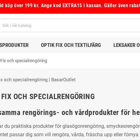
vid köp över 199 kr.
Ange kod
EXTRA15
i kassan.
Gäller även raba
DSPRODUKTER
OPTIK FIX OCH TEXTILFÄRG
LEKSAKER 
 Fix och specialrengöring
 FIX OCH SPECIALRENGÖRING
amma rengörings- och vårdprodukter för h
ar du praktiska produkter för glasögonrengöring, smyckesrengörin
tet passar dig som vill rengöra, vårda, fräscha upp eller förnya 