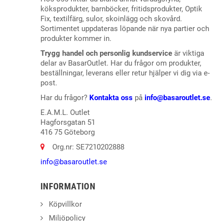
köksprodukter, barnböcker, fritidsprodukter, Optik
Fix, textilfärg, sulor, skoinlägg och skovård.
Sortimentet uppdateras löpande när nya partier och
produkter kommer in.
Trygg handel och personlig kundservice
är viktiga
delar av BasarOutlet. Har du frågor om produkter,
beställningar, leverans eller retur hjälper vi dig via e-
post.
Har du frågor?
Kontakta oss
på
info@basaroutlet.se
.
E.A.M.L. Outlet
Hagforsgatan 51
416 75 Göteborg
Org.nr: SE7210202888
info@basaroutlet.se
INFORMATION
Köpvillkor
Miljöpolicy