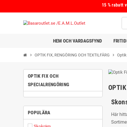
15 % rabatt 
HEM OCH VARDAGSFYND
FRITI
chevron_right
OPTIK FIX, RENGÖRING OCH TEXTILFÄRG
chevron_right
Optik
OPTIK FIX OCH
SPECIALRENGÖRING
OPTIK
Skons
POPULÄRA
Här hitt
Sortimen