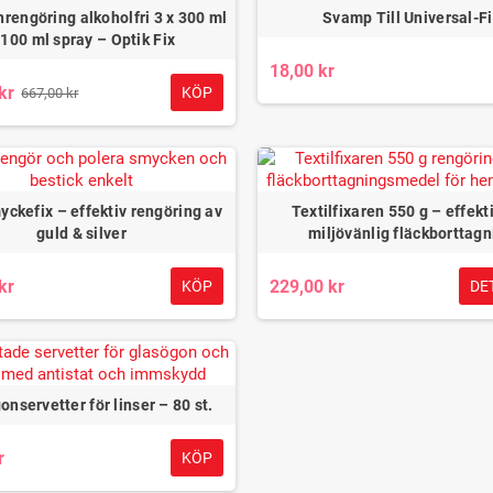
rengöring alkoholfri 3 x 300 ml
Svamp Till Universal-F
 100 ml spray – Optik Fix
Tunna läder-halvsulor för framfoten
för bättre passform – Springyard
18,00 kr
 iläggssula i läder –
Läder
Leather Front
kr
KÖP
667,00 kr
tötdämpning för skor
komfor
69,00 kr
9,00 kr
yckefix – effektiv rengöring av
Textilfixaren 550 g – effekt
guld & silver
miljövänlig fläckborttagn
kr
229,00 kr
KÖP
DE
nservetter för linser – 80 st.
r
KÖP