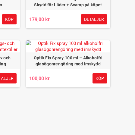
ix
Skydd för Läder + Svamp på köpet
179,00 kr
KÖP
DETALJER
-halvsulor med kolfilter för
t och stöd – Woly Excellent
Mjuka halvsulor i äkta getskinn för
komfort och stöd – Bama Exquisit
69,00 kr
49,00 kr
iv och
Optik Fix Spray 100 ml – Alkoholfri
ing
glasögonrengöring med imskydd
100,00 kr
TALJER
KÖP