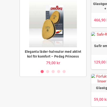
Glasögon
+
Bandi Leather
466,90 
a getskinn för
komfort och s
Bama Exquisit
9
r
Safir sm
Eleganta läder-halvsulor med aktivt
kol för komfort – Pedag Princess
129,00 
79,00 kr
Glasögo
59,00 k