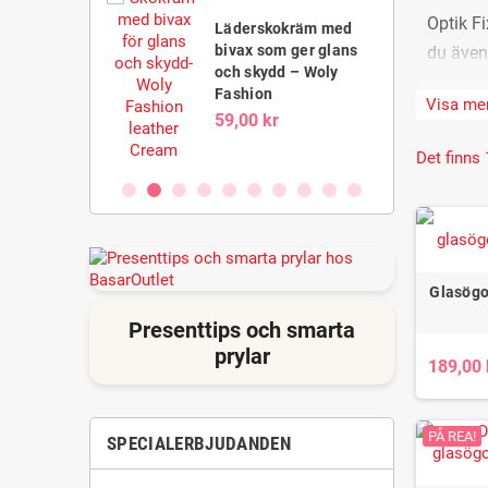
m med
Optik Fi
Läderskokräm med
ringssvamp för
bivax som ger glans
du även 
skovård – Bama
och skydd – Woly
kr
Fashion
Visa me
För o
59,00 kr
För k
Det finns 
För 
För 
För t
För 
Glasögo
Presenttips och smarta
Flera pr
prylar
189,00 
mängdra
PÅ REA!
SPECIALERBJUDANDEN