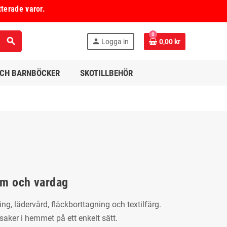
tterade varor.
0
search
person
Logga in
0,00 kr
OCH BARNBÖCKER
SKOTILLBEHÖR
em och vardag
g, lädervård, fläckborttagning och textilfärg.
saker i hemmet på ett enkelt sätt.