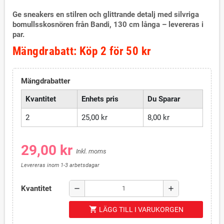
Ge sneakers en stilren och glittrande detalj med silvriga
bomullsskosnören från Bandi, 130 cm långa – levereras i
par.
Mängdrabatt: Köp 2 för 50 kr
Mängdrabatter
Kvantitet
Enhets pris
Du Sparar
2
25,00 kr
8,00 kr
29,00 kr
Inkl. moms
Levereras inom 1-3 arbetsdagar
Kvantitet
remove
add
shopping_cart
LÄGG TILL I VARUKORGEN