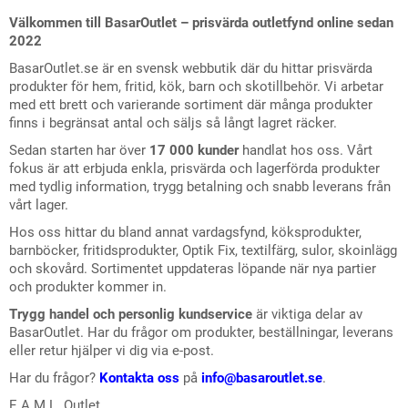
Välkommen till BasarOutlet – prisvärda outletfynd online sedan
2022
BasarOutlet.se är en svensk webbutik där du hittar prisvärda
produkter för hem, fritid, kök, barn och skotillbehör. Vi arbetar
med ett brett och varierande sortiment där många produkter
finns i begränsat antal och säljs så långt lagret räcker.
Sedan starten har över
17 000 kunder
handlat hos oss. Vårt
fokus är att erbjuda enkla, prisvärda och lagerförda produkter
med tydlig information, trygg betalning och snabb leverans från
vårt lager.
Hos oss hittar du bland annat vardagsfynd, köksprodukter,
barnböcker, fritidsprodukter, Optik Fix, textilfärg, sulor, skoinlägg
och skovård. Sortimentet uppdateras löpande när nya partier
och produkter kommer in.
Trygg handel och personlig kundservice
är viktiga delar av
BasarOutlet. Har du frågor om produkter, beställningar, leverans
eller retur hjälper vi dig via e-post.
Har du frågor?
Kontakta oss
på
info@basaroutlet.se
.
E.A.M.L. Outlet