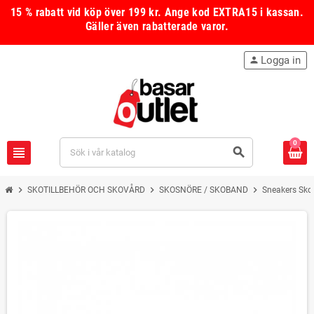
15 % rabatt vid köp över 199 kr.
Ange kod
EXTRA15
i kassan.
Gäller även rabatterade varor.
Logga in
person
0
view_headline
search
chevron_right
chevron_right
chevron_right
SKOTILLBEHÖR OCH SKOVÅRD
SKOSNÖRE / SKOBAND
Sneakers Sko