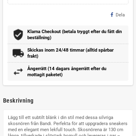
Dela
Klarna Checkout (betala tryggt efter du fått din
beställning)
Skickas inom 24/48 timmar (alltid spårbar
frakt)
Ångerrätt (14 dagars ångerrätt efter du
mottagit paketet)
Beskrivning
Lägg till ett subtilt blänk i din stil med dessa silvriga
skosnören från Bandi. Perfekta för att uppgradera sneakers
med en elegant men lekfull touch. Skosnörena är 130 cm
långa, tillverkade i slitstark bomull och levereras i par –