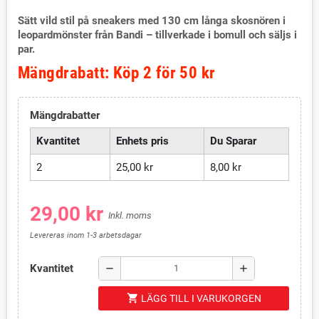
Sätt vild stil på sneakers med 130 cm långa skosnören i
leopardmönster från Bandi – tillverkade i bomull och säljs i
par.
Mängdrabatt: Köp 2 för 50 kr
Mängdrabatter
Kvantitet
Enhets pris
Du Sparar
2
25,00 kr
8,00 kr
29,00 kr
Inkl. moms
Levereras inom 1-3 arbetsdagar
Kvantitet
remove
add
shopping_cart
LÄGG TILL I VARUKORGEN