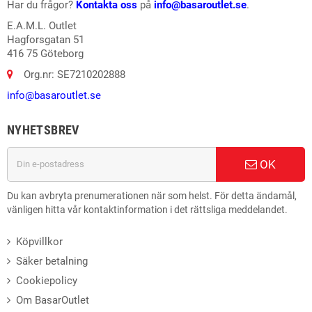
Har du frågor?
Kontakta oss
på
info@basaroutlet.se
.
E.A.M.L. Outlet
Hagforsgatan 51
416 75 Göteborg
Org.nr: SE7210202888
info@basaroutlet.se
NYHETSBREV
OK
Du kan avbryta prenumerationen när som helst. För detta ändamål,
vänligen hitta vår kontaktinformation i det rättsliga meddelandet.
Köpvillkor
Säker betalning
Cookiepolicy
Om BasarOutlet