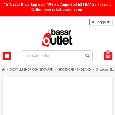
15 % rabatt vid köp över 199 kr.
Ange kod
EXTRA15
i kassan.
Gäller även rabatterade varor.
Logga in
person
0
view_headline
search
chevron_right
chevron_right
chevron_right
SKOTILLBEHÖR OCH SKOVÅRD
SKOSNÖRE / SKOBAND
Sneakers Sko